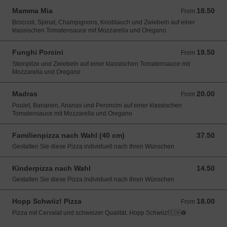
Mamma Mia
18.50
From 18.50 CHF
From
Broccoli, Spinat, Champignons, Knoblauch und Zwiebeln auf einer
klassischen Tomatensauce mit Mozzarella und Oregano
Funghi Porcini
19.50
From 19.50 CHF
From
Steinpilze und Zwiebeln auf einer klassischen Tomatensauce mit
Mozzarella und Oregano
Madras
20.00
From 20.00 CHF
From
Poulet, Bananen, Ananas und Peroncini auf einer klassischen
Tomatensauce mit Mozzarella und Oregano
Familienpizza nach Wahl (40 cm)
37.50
37.50 CHF
Gestalten Sie diese Pizza individuell nach Ihren Wünschen
Kinderpizza nach Wahl
14.50
14.50 CHF
Gestalten Sie diese Pizza individuell nach Ihren Wünschen
Hopp Schwiiz! Pizza
18.00
From 18.00 CHF
From
Pizza mit Cervalat und schweizer Qualität. Hopp Schwiiz!🇨🇭⚽️