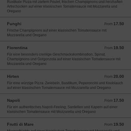
Rustikale Pizza mit zartem Poulet, frischen Champignons und herzhaften
Artischocken auf einer klassischen Tomatensauce mit Mozzarella und
Oregano
Funghi
17.50
From 17.50 CHF
From
Frische Champignons auf einer klassischen Tomatensauce mit
Mozzarella und Oregano
Fiorentina
19.50
From 19.50 CHF
From
Für eine besonders cremige Geschmackskombination; Spinat,
Champignons und Gorgonzola auf einer klassischen Tomatensauce mit
Mozzarella und Oregano
Hirten
20.00
From 20.00 CHF
From
Für eine würzige Pizza: Zwiebeln, Basilikum, Peperoncini und Knoblauch
auf einer klassischen Tomatensauce mit Mozzarella und Oregano
Napoli
17.50
From 17.50 CHF
From
Für ein authentisches Napoli-Feeling; Sardellen und Kapern auf einer
klassischen Tomatensauce mit Mozzarella und Oregano
Frutti di Mare
19.50
From 19.50 CHF
From