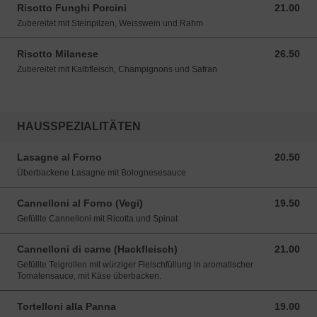
Risotto Funghi Porcini
21.00
21.00 CHF
Zubereitet mit Steinpilzen, Weisswein und Rahm
Risotto Milanese
26.50
26.50 CHF
Zubereitet mit Kalbfleisch, Champignons und Safran
HAUSSPEZIALITÄTEN
Lasagne al Forno
20.50
20.50 CHF
Überbackene Lasagne mit Bolognesesauce
Cannelloni al Forno (Vegi)
19.50
19.50 CHF
Gefüllte Cannelloni mit Ricotta und Spinat
Cannelloni di carne (Hackfleisch)
21.00
21.00 CHF
Gefüllte Teigrollen mit würziger Fleischfüllung in aromatischer
Tomatensauce, mit Käse überbacken.
Tortelloni alla Panna
19.00
19.00 CHF