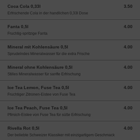
Coca Cola 0,33l
3.50
3.50 CHF
Erfrischende Cola in der handlichen 0,33l Dose
Fanta 0,5l
4.00
4.00 CHF
Fruchtig-spritzige Fanta
Mineral mit Kohlensäure 0,5l
4.00
4.00 CHF
Sprudelndes Mineralwasser für die extra Frische
Mineral ohne Kohlensäure 0,5l
4.00
4.00 CHF
Stilles Mineralwasser für sanfte Erfrischung
Ice Tea Lemon, Fuse Tea 0,5l
4.00
4.00 CHF
Fruchtiger Zitronen-Eistee von Fuse Tea
Ice Tea Peach, Fuse Tea 0,5l
4.00
4.00 CHF
Pfirsich-Eistee von Fuse Tea für süße Erfrischung
Rivella Rot 0,5l
4.00
4.00 CHF
Der beliebte Schweizer Klassiker mit einzigartigem Geschmack