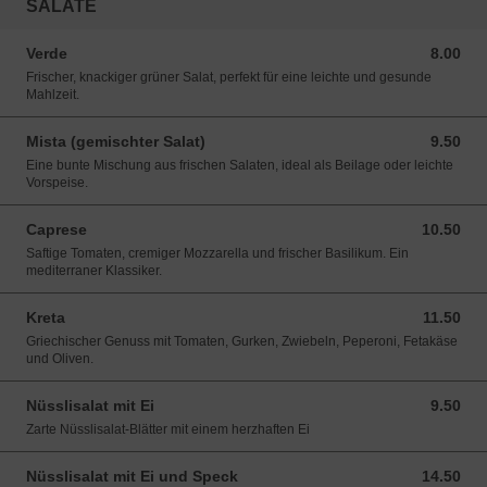
SALATE
Verde
8.00
8.00 CHF
Frischer, knackiger grüner Salat, perfekt für eine leichte und gesunde
Mahlzeit.
Mista (gemischter Salat)
9.50
9.50 CHF
Eine bunte Mischung aus frischen Salaten, ideal als Beilage oder leichte
Vorspeise.
Caprese
10.50
10.50 CHF
Saftige Tomaten, cremiger Mozzarella und frischer Basilikum. Ein
mediterraner Klassiker.
Kreta
11.50
11.50 CHF
Griechischer Genuss mit Tomaten, Gurken, Zwiebeln, Peperoni, Fetakäse
und Oliven.
Nüsslisalat mit Ei
9.50
9.50 CHF
Zarte Nüsslisalat-Blätter mit einem herzhaften Ei
Nüsslisalat mit Ei und Speck
14.50
14.50 CHF