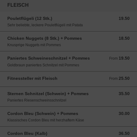
FLEISCH
Pouletflügeli (12 Stk.)
19.50
19.50 CHF
Sehr beliebte, leckere Pouletflügeli mit Patata
Chicken Nuggets (8 Stk.) + Pommes
18.50
18.50 CHF
Knusprige Nuggets mit Pommes
Paniertes Schweineschnitzel + Pommes
19.50
From 19.50 CHF
From
Goldbraun paniertes Schnitzel mit Pommes
Fitnessteller mit Fleisch
25.50
From 25.50 CHF
From
Sternen Schnitzel (Schwein) + Pommes
35.50
35.50 CHF
Paniertes Riesenschweinsschnitzel
Cordon Bleu (Schwein) + Pommes
30.00
30.00 CHF
Klassisches Cordon Bleu mit herzhaftem Käse
Cordon Bleu (Kalb)
36.50
36.50 CHF