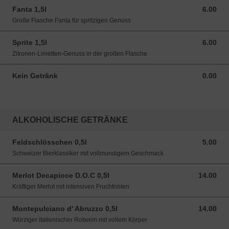
Fanta 1,5l
6.00
6.00 CHF
Große Flasche Fanta für spritzigen Genuss
Sprite 1,5l
6.00
6.00 CHF
Zitronen-Limetten-Genuss in der großen Flasche
Kein Getränk
0.00
0.00 CHF
ALKOHOLISCHE GETRÄNKE
Feldschlösschen 0,5l
5.00
5.00 CHF
Schweizer Bierklassiker mit vollmundigem Geschmack
Merlot Decapioce D.O.C 0,5l
14.00
14.00 CHF
Kräftiger Merlot mit intensiven Fruchtnoten
Montepulciano d' Abruzzo 0,5l
14.00
14.00 CHF
Würziger italienischer Rotwein mit vollem Körper