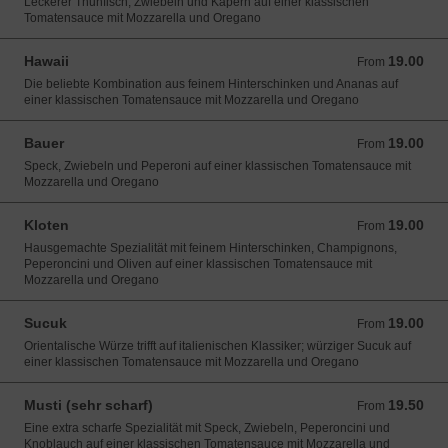
Leckerer Thunfisch, Zwiebeln und Kapern auf einer klassischen
Tomatensauce mit Mozzarella und Oregano
Hawaii
19.00
From 19.00 CHF
From
Die beliebte Kombination aus feinem Hinterschinken und Ananas auf
einer klassischen Tomatensauce mit Mozzarella und Oregano
Bauer
19.00
From 19.00 CHF
From
Speck, Zwiebeln und Peperoni auf einer klassischen Tomatensauce mit
Mozzarella und Oregano
Kloten
19.00
From 19.00 CHF
From
Hausgemachte Spezialität mit feinem Hinterschinken, Champignons,
Peperoncini und Oliven auf einer klassischen Tomatensauce mit
Mozzarella und Oregano
Sucuk
19.00
From 19.00 CHF
From
Orientalische Würze trifft auf italienischen Klassiker; würziger Sucuk auf
einer klassischen Tomatensauce mit Mozzarella und Oregano
Musti (sehr scharf)
19.50
From 19.50 CHF
From
Eine extra scharfe Spezialität mit Speck, Zwiebeln, Peperoncini und
Knoblauch auf einer klassischen Tomatensauce mit Mozzarella und