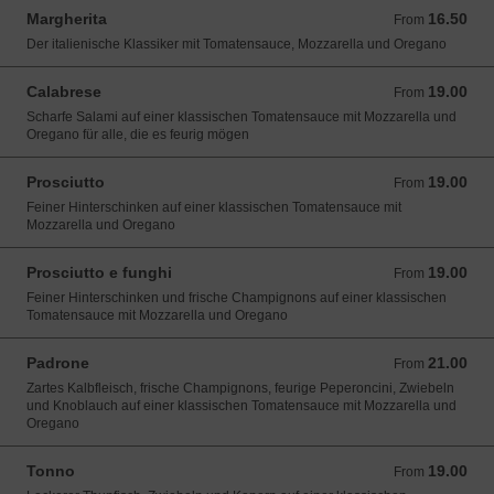
Margherita
16.50
From 16.50 CHF
From
Der italienische Klassiker mit Tomatensauce, Mozzarella und Oregano
Calabrese
19.00
From 19.00 CHF
From
Scharfe Salami auf einer klassischen Tomatensauce mit Mozzarella und
Oregano für alle, die es feurig mögen
Prosciutto
19.00
From 19.00 CHF
From
Feiner Hinterschinken auf einer klassischen Tomatensauce mit
Mozzarella und Oregano
Prosciutto e funghi
19.00
From 19.00 CHF
From
Feiner Hinterschinken und frische Champignons auf einer klassischen
Tomatensauce mit Mozzarella und Oregano
Padrone
21.00
From 21.00 CHF
From
Zartes Kalbfleisch, frische Champignons, feurige Peperoncini, Zwiebeln
und Knoblauch auf einer klassischen Tomatensauce mit Mozzarella und
Oregano
Tonno
19.00
From 19.00 CHF
From