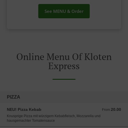
See MENU & Order
Online Menu Of Kloten
Express
PIZZA
NEU! Pizza Kebab
20.00
From 20.00 CHF
From
Knusprige Pizza mit würzigem Kebabfleisch, Mozzarella und
hausgemachter Tomatensauce