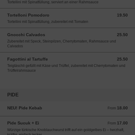
Tortellini mit Spinatfüllung, serviert an einer Rahmsauce
Tortelloni Pomodoro
19.50
19.50 CHF
Tortellini mit Spinatfüllung, zubereitet mit Tomaten
Gnocchi Calvados
25.50
25.50 CHF
Zubereitet mit Speck, Steinpilzen, Cherrytomaten, Rahmsauce und
Calvados
Fagottini al Tartuffe
25.50
25.50 CHF
Teigtäschli gefüllt mit Käse und Trüffel, zubereitet mit Cherrytomaten und
Trüffelrahmsauce
PIDE
NEU! Pide Kebab
18.00
From 18.00 CHF
From
Pide Sucuk + Ei
17.00
From 17.00 CHF
From
Würzige türkische Knoblauchwurst trifft auf ein goldgelbes Ei – herzhaft,
kräftig, einfach lecker.