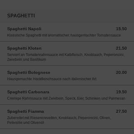
SPAGHETTI
Spaghetti Napoli
15.50
15.50 CHF
Klassische Spaghetti mit aromatischer, hausgemachter Tomatensauce
Spaghetti Kloten
21.50
21.50 CHF
Serviert an Tomatenrahmsauce mit Kalbfleisch, Knoblauch, Peperoncini,
Zwiebeln und Basilikum
Spaghetti Bolognese
20.00
20.00 CHF
Hausgemachte Hackfleischsauce nach italienischer Art
Spaghetti Carbonara
19.50
19.50 CHF
Cremige Rahmsauce mit Zwiebeln, Speck, Eier, Schinken und Parmesan
Spaghetti Fiamma
27.50
27.50 CHF
Zubereitet mit Riesencrevetten, Knoblauch, Peperoncini, Oliven,
Petersilie und Olivenöl