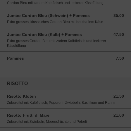
Cordon Bleu mit zartem Kalbfleisch und leckerer Käsefüllung
Jumbo Cordon Bleu (Schwein) + Pommes
35.00
35.00 CHF
Extra grosses, klassisches Cordon Bleu mit herzhaftem Käse
Jumbo Cordon Bleu (Kalb) + Pommes
47.50
47.50 CHF
Extra grosses Cordon Bleu mit zartem Kalbfleisch und leckerer
Käsefüllung
Pommes
7.50
7.50 CHF
RISOTTO
Risotto Kloten
21.50
21.50 CHF
Zubereitet mit Kalbfleisch, Peperoni, Zwiebeln, Basilikum und Rahm
Risotto Frutti di Mare
21.00
21.00 CHF
Zubereitet mit Zwiebeln, Meeresfrüchte und Peterli