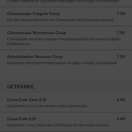
Leckere italienische Spezialität überzogen mit flüssiger Schockoloade
Cheesecake Fragole Coup
7.50
7.50 CHF
Für den süssen Abschluss ein Cheesecake mit Erdbeergeschmack
Cheesecake Monterosa Coup
7.50
7.50 CHF
Cheesecake mit einer cremigen Frischkäseschicht und einer fruchtigen
Erdbeersauce.
Schokoladen-Mousse Coup
7.50
7.50 CHF
Klassische französische Nachspeise mit luftig-cremiger Schockolade
GETRÄNKE
Coca Cola Zero 0.5l
4.00
4.00 CHF
Zuckerfreie Coca Cola mit dem vollen Geschmack
Coca Cola 0,5l
4.00
4.00 CHF
Klassische Coca Cola in der 0,5l Flasche für den vollen Genuss