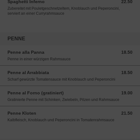
Spaghetti Inferno
22.50
22.50 CHF
Zubereitet mit Pouletgeschnetzeltem, Knoblauch und Peperoncini,
serviert an einer Curryrahmsauce
PENNE
Penne alla Panna
18.50
18.50 CHF
Penne in einer würzigen Rahmsauce
Penne al Arrabbiata
18.50
18.50 CHF
Scharf gewürzte Tomatensauce mit Knoblauch und Peperoncini
Penne al Forno (gratiniert)
19.00
19.00 CHF
Gratinierte Penne mit Schinken, Zwiebeln, Pilzen und Rahmsauce
Penne Kloten
21.50
21.50 CHF
Kalbfleisch, Knoblauch und Peperoncini in Tomatenrahmsauce