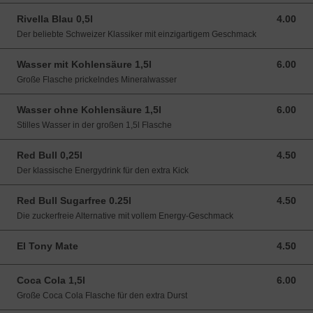
Rivella Blau 0,5l
4.00
4.00 CHF
Der beliebte Schweizer Klassiker mit einzigartigem Geschmack
Wasser mit Kohlensäure 1,5l
6.00
6.00 CHF
Große Flasche prickelndes Mineralwasser
Wasser ohne Kohlensäure 1,5l
6.00
6.00 CHF
Stilles Wasser in der großen 1,5l Flasche
Red Bull 0,25l
4.50
4.50 CHF
Der klassische Energydrink für den extra Kick
Red Bull Sugarfree 0.25l
4.50
4.50 CHF
Die zuckerfreie Alternative mit vollem Energy-Geschmack
El Tony Mate
4.50
4.50 CHF
Coca Cola 1,5l
6.00
6.00 CHF
Große Coca Cola Flasche für den extra Durst