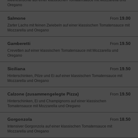
Meeresfrüchte auf einer klassischen Tomatensauce mit Mozzarella und
Oregano
Salmone
19.00
From 19.00 CHF
From
Zarter Lachs mit feinen Zwiebeln auf einer klassischen Tomatensauce mit
Mozzarella und Oregano
Gamberetti
19.50
From 19.50 CHF
From
Crevetten auf einer klassischen Tomatensauce mit Mozzarella und
Oregano
Siciliana
19.50
From 19.50 CHF
From
Hinterschinken, Pilze und Ei auf einer klassischen Tomatensauce mit
Mozzarella und Oregano
Calzone (zusammengelegte Pizza)
19.50
From 19.50 CHF
From
Hinterschinken, Ei und Champignons auf einer klassischen
Tomatensauce mit Mozzarella und Oregano
Gorgonzola
18.50
From 18.50 CHF
From
Intensiver Gorgonzola auf einer klassischen Tomatensauce mit
Mozzarella und Oregano