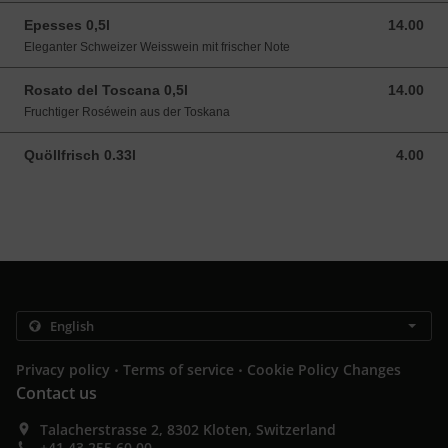
Epesses 0,5l
14.00
14.00 CHF
Eleganter Schweizer Weisswein mit frischer Note
Rosato del Toscana 0,5l
14.00
14.00 CHF
Fruchtiger Roséwein aus der Toskana
Quöllfrisch 0.33l
4.00
4.00 CHF
.
.
Privacy policy
Terms of service
Cookie Policy Changes
Contact us
Talacherstrasse 2, 8302 Kloten, Switzerland
+41 43 255 60 00