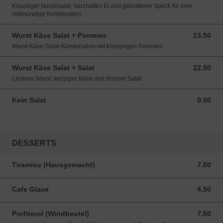
Knackiger Nüsslisalat, herzhaftes Ei und gebratener Speck für eine
vollmundige Kombination.
Wurst Käse Salat + Pommes
23.50
23.50 CHF
Wurst-Käse-Salat-Kombination mit knusprigen Pommes
Wurst Käse Salat + Salat
22.50
22.50 CHF
Leckere Wurst, würziger Käse und frischer Salat
Kein Salat
0.00
0.00 CHF
DESSERTS
Tiramisu (Hausgemacht)
7.50
7.50 CHF
Cafe Glace
4.50
4.50 CHF
Profiterol (Windbeutel)
7.50
7.50 CHF