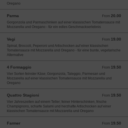
Oregano
Parma
20.00
From 20.00 CHF
From
Gorgonzola und Parmaschinken auf einer klassischen Tomatensauce mit
Mozzarella und Oregano - für ein edles Geschmackserlebnis
Vegi
19.00
From 19.00 CHF
From
Spinat, Broccoli, Peperoni und Artischocken auf einer klassischen
Tomatensauce mit Mozzarella und Oregano - für eine bunte, vegetarische
Alternative
4 Formaggio
19.50
From 19.50 CHF
From
Vier Sorten feinster Käse; Gorgonzola, Taleggio, Parmesan und
Mozzarella auf einer klassischen Tomatensauce mit Mozzarella und
Oregano
Quattro Stagioni
19.50
From 19.50 CHF
From
Vier Jahreszeiten auf einem Teller; feiner Hinterschinken, frische
Champignons, scharfe Salami und herzhafte Artischocken auf einer
klassischen Tomatensauce mit Mozzarella und Oregano
Farmer
19.50
From 19.50 CHF
From