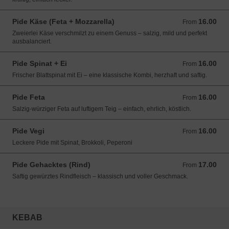
Pide Käse (Feta + Mozzarella)
16.00
From 16.00 CHF
From
Zweierlei Käse verschmilzt zu einem Genuss – salzig, mild und perfekt
ausbalanciert.
Pide Spinat + Ei
16.00
From 16.00 CHF
From
Frischer Blattspinat mit Ei – eine klassische Kombi, herzhaft und saftig.
Pide Feta
16.00
From 16.00 CHF
From
Salzig-würziger Feta auf luftigem Teig – einfach, ehrlich, köstlich.
Pide Vegi
16.00
From 16.00 CHF
From
Leckere Pide mit Spinat, Brokkoli, Peperoni
Pide Gehacktes (Rind)
17.00
From 17.00 CHF
From
Saftig gewürztes Rindfleisch – klassisch und voller Geschmack.
KEBAB