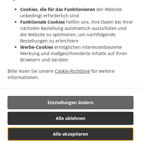
.
.
.
Lieferservice Opfikon
Pizza Lieferservice Rümlang
Pizza Lieferservice Oberglatt
Cookies, die für das Funktionieren
der Website
.
.
Pizza Lieferservice Bassersdorf
Pizza Lieferservice Lufingen
Pizza Lieferservice
unbedingt erforderlich sind
.
.
.
Wallisellen
Pizza Lieferservice Bachenbülach
Pizza Lieferservice Dietlikon
Pizza
Funktionale Cookies
helfen uns, Ihre Daten bei Ihrer
nächsten Bestellung automatisch auszufüllen und
.
.
Lieferservice Oberembrach
Pizza Lieferservice Nürensdorf
Pizza Lieferservice
die Website zu optimieren, um nachfolgende
.
.
.
Wangen-Brüttisellen
Pizza Lieferservice Brüttisellen
Pizza Lieferservice Embrach
Bestellungen zu erleichtern
.
.
Pizza Lieferservice Birchwil
Pizza Lieferservice Bülach
Pizza Lieferservice
Werbe-Cookies
ermöglichen interessenbasierte
.
.
.
Hochfelden
Pizza Lieferservice Rorbas
Pizza Lieferservice Freienstein
Pizza
Werbung und maßgeschneiderte Inhalte auf Ihren
Browsern und Geräten
.
.
Lieferservice Niederhasli
Pizza Lieferservice Höri
Pizza Lieferservice
.
.
Unterengstringen
Pizza Lieferservice Freienstein-Teufen
Pizza Lieferservice
Bitte lesen Sie unsere
Cookie-Richtlinie
für weitere
.
.
Niederglatt
Pizza Lieferservice Dübendorf
Pizza Lieferservice Wangen bei
Informationen.
.
.
.
Dübendorf
Pasta Lieferservice
Italienisches Essen Lieferservice
Essen zum
mitnehmen und zum Liefern
Einstellungen ändern
Alle ablehnen
Alle akzeptieren