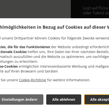
Lust auf Pizza
oder Talent d
Wenn Sie wie 
bei Kloten Exp
hlmöglichkeiten in Bezug auf Cookies auf dieser 
Wählen Sie ei
 unsere Drittpartner können Cookies für folgende Zwecke verwen
dass Ihnen uns
ies, die für das Funktionieren
der Website unbedingt erforderlich
Liefergeb
tionale Cookies
helfen uns, Ihre Daten bei Ihrer nächsten Bestell
matisch auszufüllen und die Website zu optimieren, um nachfolg
ellungen zu erleichtern
Zone 1
, M
be-Cookies
ermöglichen interessenbasierte Werbung und maßges
lte auf Ihren Browsern und Geräten
Zone 2
, M
n Sie unsere
Cookie-Richtlinie
für weitere Informationen.
Zone 3
, M
Zone 4
, M
Einstellungen ändern
Alle ablehnen
Alle akzept