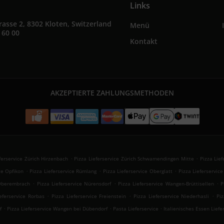
Links
rasse 2, 8302 Kloten, Switzerland
Menü
 60 00
Kontakt
AKZEPTIERTE ZAHLUNGSMETHODEN
.
.
ferservice Zürich Hirzenbach
Pizza Lieferservice Zürich Schwamendingen Mitte
Pizza Lief
.
.
.
ce Opfikon
Pizza Lieferservice Rümlang
Pizza Lieferservice Oberglatt
Pizza Lieferservic
.
.
.
 Oberembrach
Pizza Lieferservice Nürensdorf
Pizza Lieferservice Wangen-Brüttisellen
P
.
.
.
eferservice Rorbas
Pizza Lieferservice Freienstein
Pizza Lieferservice Niederhasli
Piz
.
.
.
f
Pizza Lieferservice Wangen bei Dübendorf
Pasta Lieferservice
Italienisches Essen Liefe