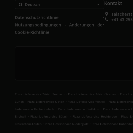
Kontakt
Talacherst
.
Datenschutzrichtlinie
+41 43 255
.
Nutzungsbedingungen
Änderungen der
Cookie-Richtlinie
.
.
Pizza Lieferservice Zürich Seebach
Pizza Lieferservice Zürich Saatlen
Pizza Lie
.
.
.
Zürich
Pizza Lieferservice Kloten
Pizza Lieferservice Winkel
Pizza Lieferservi
.
.
Lieferservice Bachenbülach
Pizza Lieferservice Dietlikon
Pizza Lieferservice
.
.
.
Birchwil
Pizza Lieferservice Bülach
Pizza Lieferservice Hochfelden
Pizza Li
.
.
Freienstein-Teufen
Pizza Lieferservice Niederglatt
Pizza Lieferservice Dübendor