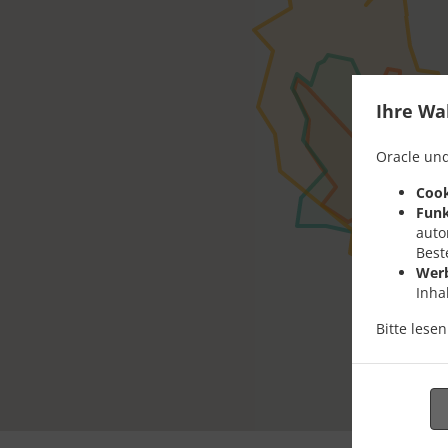
Ihre Wa
Oracle und
Cook
Funk
auto
Best
Wer
Inha
Bitte lese