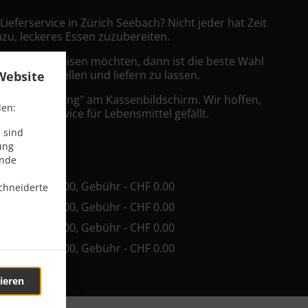
 Lieferservice in Zürich Seebach? Nicht jeder hat Zeit
azu, leckeres Essen zuzubereiten.
ein König speisen möchten, dann ist die beste Wahl
ress zu bestellen und liefern zu lassen.
Website
nfach "Lieferung" am Kassenbildschirm. Wir hoffen,
den:
er Lieferservice für Lebensmittel gefällt.
 sind
ühr
ung
ende
ind. - CHF 20.00, Gebühr - CHF 0.00
chneiderte
ind. - CHF 25.00, Gebühr - CHF 0.00
ind. - CHF 35.00, Gebühr - CHF 0.00
ind. - CHF 40.00, Gebühr - CHF 0.00
ieren