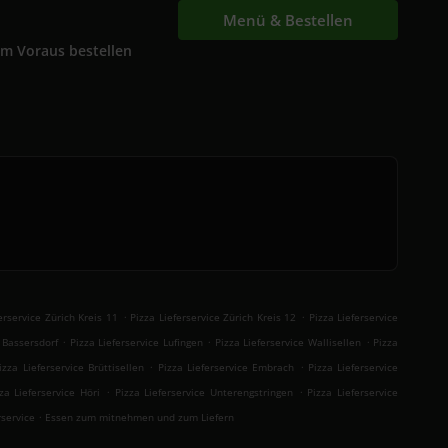
Menü & Bestellen
Im Voraus bestellen
.
.
erservice Zürich Kreis 11
Pizza Lieferservice Zürich Kreis 12
Pizza Lieferservice
.
.
.
e Bassersdorf
Pizza Lieferservice Lufingen
Pizza Lieferservice Wallisellen
Pizza
.
.
izza Lieferservice Brüttisellen
Pizza Lieferservice Embrach
Pizza Lieferservice
.
.
za Lieferservice Höri
Pizza Lieferservice Unterengstringen
Pizza Lieferservice
.
rservice
Essen zum mitnehmen und zum Liefern