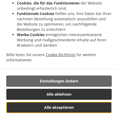
Cookies, die für das Funktionieren
der Website
.
.
Pizza Lieferservice Bassersdorf
Pizza Lieferservice Lufingen
Pizza Lieferservice
unbedingt erforderlich sind
.
.
.
Wallisellen
Pizza Lieferservice Bachenbülach
Pizza Lieferservice Dietlikon
Pizza
Funktionale Cookies
helfen uns, Ihre Daten bei Ihrer
nächsten Bestellung automatisch auszufüllen und
.
.
Lieferservice Oberembrach
Pizza Lieferservice Nürensdorf
Pizza Lieferservice
die Website zu optimieren, um nachfolgende
.
.
.
Wangen-Brüttisellen
Pizza Lieferservice Brüttisellen
Pizza Lieferservice Embrach
Bestellungen zu erleichtern
.
.
Pizza Lieferservice Birchwil
Pizza Lieferservice Bülach
Pizza Lieferservice
Werbe-Cookies
ermöglichen interessenbasierte
.
.
.
Hochfelden
Pizza Lieferservice Rorbas
Pizza Lieferservice Freienstein
Pizza
Werbung und maßgeschneiderte Inhalte auf Ihren
Browsern und Geräten
.
.
Lieferservice Niederhasli
Pizza Lieferservice Höri
Pizza Lieferservice
.
.
Unterengstringen
Pizza Lieferservice Freienstein-Teufen
Pizza Lieferservice
Bitte lesen Sie unsere
Cookie-Richtlinie
für weitere
.
.
Niederglatt
Pizza Lieferservice Dübendorf
Pizza Lieferservice Wangen bei
Informationen.
.
.
.
Dübendorf
Pasta Lieferservice
Italienisches Essen Lieferservice
Essen zum
mitnehmen und zum Liefern
Einstellungen ändern
Alle ablehnen
Alle akzeptieren